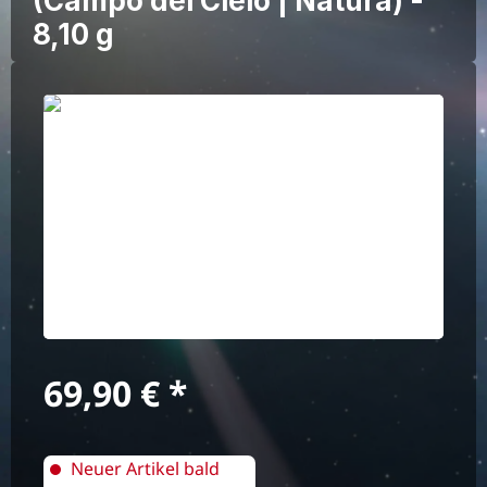
(Campo del Cielo | Natura) -
8,10 g
Bildergalerie überspringen
Regulärer Preis:
69,90 €
Neuer Artikel bald