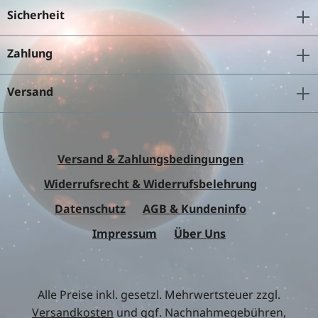
Sicherheit
Zahlung
Versand
Versand & Zahlungsbedingungen
Widerrufsrecht & Widerrufsbelehrung
Datenschutz
AGB & Kundeninfo
Impressum
Über Uns
Alle Preise inkl. gesetzl. Mehrwertsteuer zzgl.
Versandkosten
und ggf. Nachnahmegebühren,