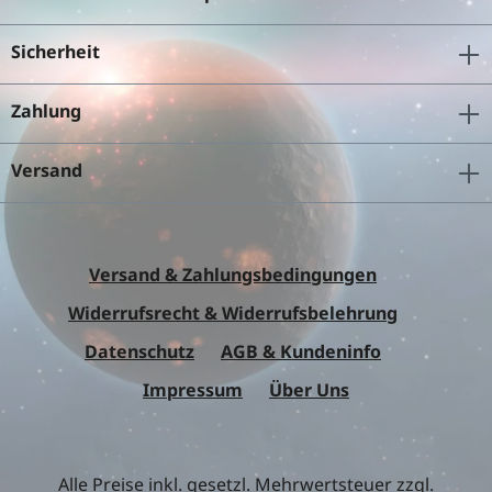
Sicherheit
Zahlung
Versand
Versand & Zahlungsbedingungen
Widerrufsrecht & Widerrufsbelehrung
Datenschutz
AGB & Kundeninfo
Impressum
Über Uns
Alle Preise inkl. gesetzl. Mehrwertsteuer zzgl.