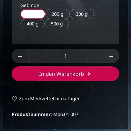
Gebinde
100 g
200 g
300 g
400 g
500 g
Produkt Anzahl: Gib den gewünschten We
In den Warenkorb
Zum Merkzettel hinzufügen
Produktnummer:
M06.01.007