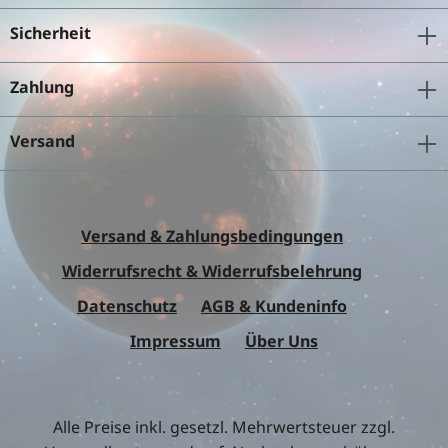
Sicherheit
Zahlung
Versand
Versand & Zahlungsbedingungen
Widerrufsrecht & Widerrufsbelehrung
Datenschutz
AGB & Kundeninfo
Impressum
Über Uns
Alle Preise inkl. gesetzl. Mehrwertsteuer zzgl.