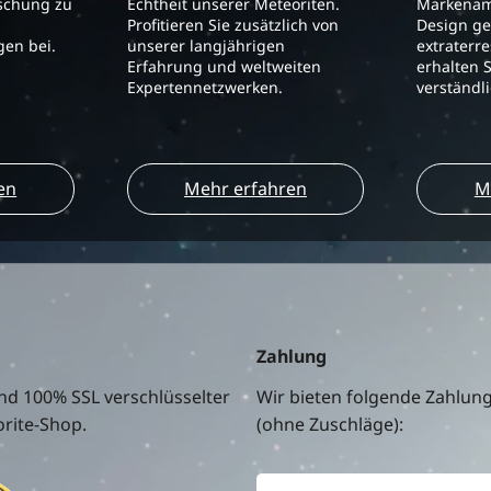
schung zu
Echtheit unserer Meteoriten.
Markenam
Profitieren Sie zusätzlich von
Design ge
en bei.
unserer langjährigen
extraterre
Erfahrung und weltweiten
erhalten S
Expertennetzwerken.
verständl
en
Mehr erfahren
M
Zahlung
nd 100% SSL verschlüsselter
Wir bieten folgende Zahlun
rite-Shop.
(ohne Zuschläge):