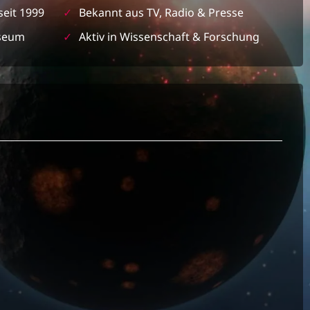
seit 1999
✓
Bekannt aus TV, Radio & Presse
seum
✓
Aktiv in Wissenschaft & Forschung