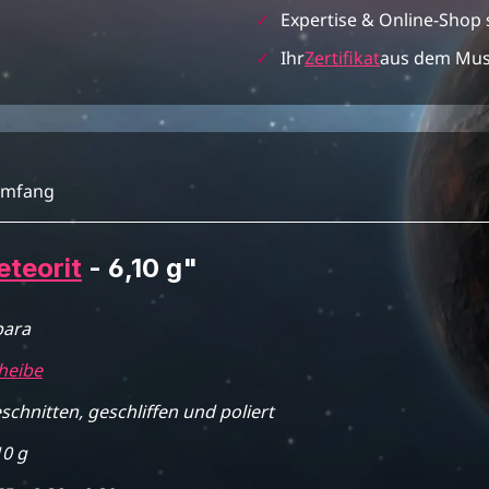
✓
Expertise & Online-Shop 
✓
Ihr
Zertifikat
aus dem Mu
umfang
teorit
- 6,10 g"
para
heibe
schnitten, geschliffen und poliert
10 g