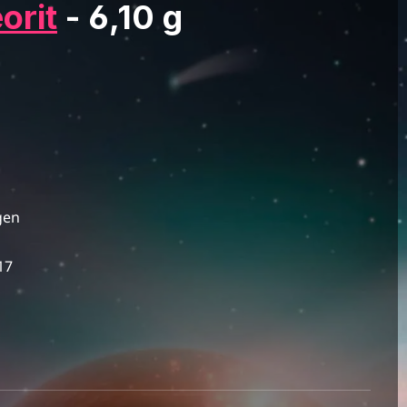
orit
- 6,10 g
gen
17