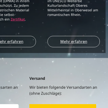
t (DPMA) in ihrem
im UNESCO Welterbe
schützt. Zu jedem
Kulturlandschaft Oberes
strischen Material
Mittelrheintal in Oberwesel am
ie selbst-
romantischen Rhein.
ich ein
Zertifikat
.
ehr erfahren
Mehr erfahren
Versand
gsarten an
Wir bieten folgende Versandarten an
(ohne Zuschläge):