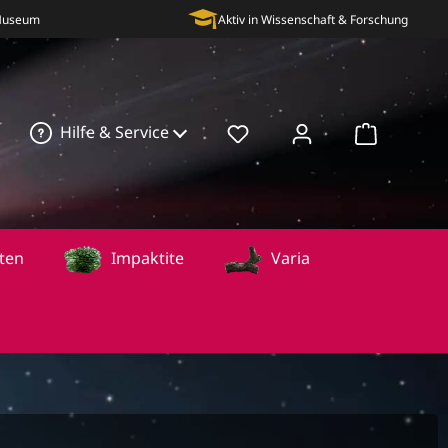
 Museum
Aktiv in Wissenschaft & Forschung
Hilfe & Service
Warenkorb
ten
Impaktite
Varia