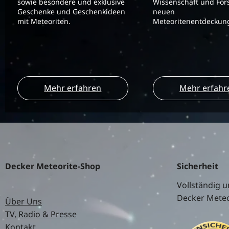
sowie besondere und exklusive
Wissenschaft und For
Geschenke und Geschenkideen
neuen
mit Meteoriten.
Meteoritenentdeckung
Mehr erfahren
Mehr erfahr
Decker Meteorite-Shop
Sicherheit
Vollständig u
Decker Meteo
Über Uns
TV, Radio & Presse
Kontakt