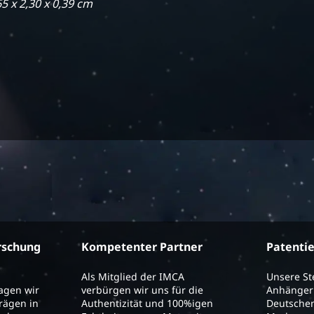
65 x 2,30 x 0,39 cm
rschung
Kompetenter Partner
Patenti
Als Mitglied der IMCA
Unsere S
ragen wir
verbürgen wir uns für die
Anhänger 
trägen in
Authentizität und 100%igen
Deutschen