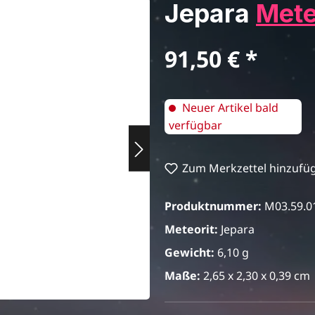
Jepara
Mete
Regulärer Preis:
91,50 €
Neuer Artikel bald
verfügbar
Zum Merkzettel hinzufü
Produktnummer:
M03.59.0
Meteorit:
Jepara
Gewicht:
6,10 g
Maße:
2,65 x 2,30 x 0,39 cm