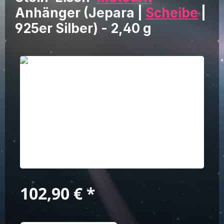
Anhänger (Jepara |
Scheibe
|
925er Silber) - 2,40 g
Bildergalerie überspringen
Regulärer Preis:
102,90 €