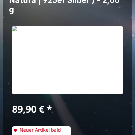
Natura | 925er Silber ) - 2,60
g
Bildergalerie überspringen
Regulärer Preis:
89,90 €
Neuer Artikel bald