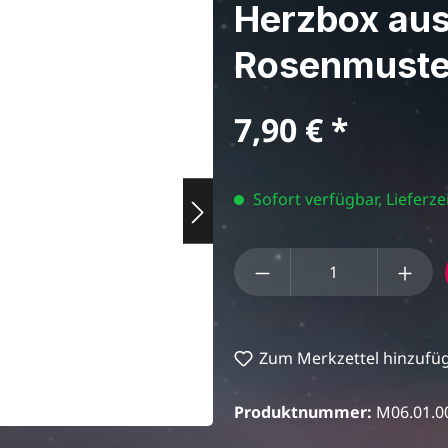
Herzbox aus
Rosenmuste
Regulärer Preis:
7,90 €
Sofort verfügbar, Lieferzei
Produkt Anzahl: Gi
Zum Merkzettel hinzufü
Produktnummer:
M06.01.0