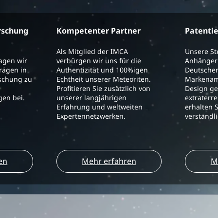
rschung
Kompetenter Partner
Patenti
Als Mitglied der IMCA
Unsere S
ragen wir
verbürgen wir uns für die
Anhänger 
trägen in
Authentizität und 100%igen
Deutschen
schung zu
Echtheit unserer Meteoriten.
Markenam
Profitieren Sie zusätzlich von
Design ge
en bei.
unserer langjährigen
extraterre
Erfahrung und weltweiten
erhalten S
Expertennetzwerken.
verständl
en
Mehr erfahren
M