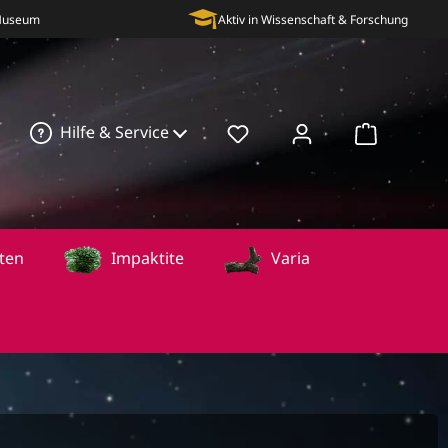
 Museum
Aktiv in Wissenschaft & Forschung
Hilfe & Service
Warenkorb
ten
Impaktite
Varia