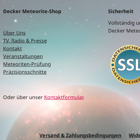
Decker Meteorite-Shop
Sicherheit
Vollständig u
Decker Meteo
Über Uns
TV, Radio & Presse
Kontakt
Veranstaltungen
Meteoriten-Prüfung
Präzisionsschnitte
Oder über unser
Kontaktformular
.
Versand & Zahlungsbedingungen
Wide