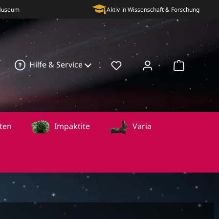
 Museum
Aktiv in Wissenschaft & Forschung
Hilfe & Service
Warenkorb
ten
Impaktite
Varia