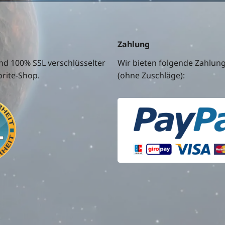
Zahlung
nd 100% SSL verschlüsselter
Wir bieten folgende Zahlun
rite-Shop.
(ohne Zuschläge):