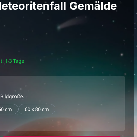
eteoritenfall Gemälde
t: 1-3 Tage
 Bildgröße.
60 cm
60 x 80 cm