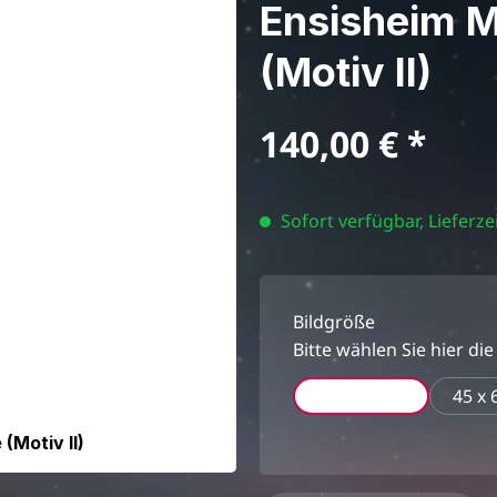
Ensisheim M
(Motiv II)
Regulärer Preis:
140,00 €
Sofort verfügbar, Lieferzei
Bildgröße
Bitte wählen Sie hier die
30 x 40 cm
45 x 
(Motiv II)