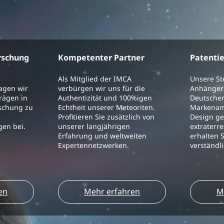
rschung
Kompetenter Partner
Patenti
Als Mitglied der IMCA
Unsere S
ragen wir
verbürgen wir uns für die
Anhänger 
trägen in
Authentizität und 100%igen
Deutschen
schung zu
Echtheit unserer Meteoriten.
Markenam
Profitieren Sie zusätzlich von
Design ge
en bei.
unserer langjährigen
extraterre
Erfahrung und weltweiten
erhalten S
Expertennetzwerken.
verständl
en
Mehr erfahren
M