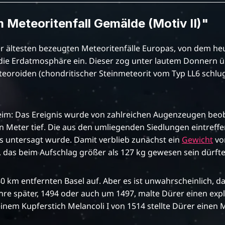
 Meteoritenfall Gemälde (Motiv II)"
er ältesten bezeugten Meteoritenfälle Europas, von dem heu
 die Erdatmosphäre ein. Dieser zog unter lautem Donnern 
eteoroiden (chondritischer Steinmeteorit vom Typ LL6 schlu
im: Das Ereignis wurde von zahlreichen Augenzeugen beob
nen Meter tief. Die aus den umliegenden Siedlungen eintre
ies untersagt wurde. Damit verblieb zunächst ein
Gewicht
von
, das beim Aufschlag größer als 127 kg gewesen sein dürfte
0 km entfernten Basel auf. Aber es ist unwahrscheinlich, da
Jahre später, 1494 oder auch um 1497, malte Dürer einen e
em Kupferstich Melancoli I von 1514 stellte Dürer einen M