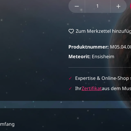
Produkt Anzahl: Gi
Zum Merkzettel hinzufü
Produktnummer:
M05.04.0
Meteorit:
Ensisheim
✓
Expertise & Online-Shop 
✓
Ihr
Zertifikat
aus dem Mu
umfang