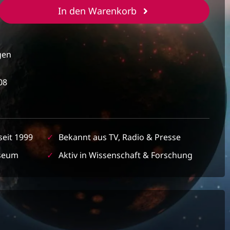
b den gewünschten Wert ein oder benut
In den Warenkorb
gen
08
seit 1999
✓
Bekannt aus TV, Radio & Presse
seum
✓
Aktiv in Wissenschaft & Forschung