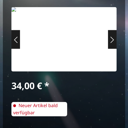
Bildergalerie überspringen
Regulärer Preis:
34,00 €
Neuer Artikel bald
verfügbar