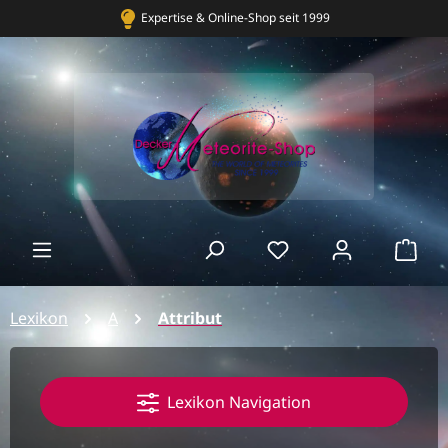
Expertise & Online-Shop seit 1999
Bekannt au
Ware
Lexikon
A
Attribut
Lexikon Navigation