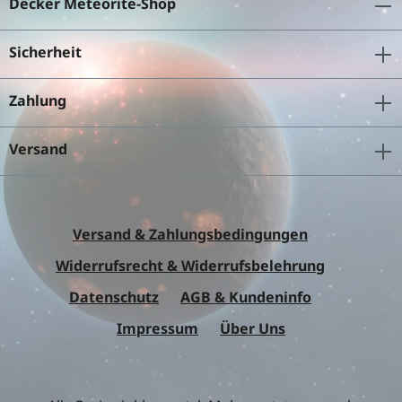
Decker Meteorite-Shop
Sicherheit
Zahlung
Versand
Versand & Zahlungsbedingungen
Widerrufsrecht & Widerrufsbelehrung
Datenschutz
AGB & Kundeninfo
Impressum
Über Uns