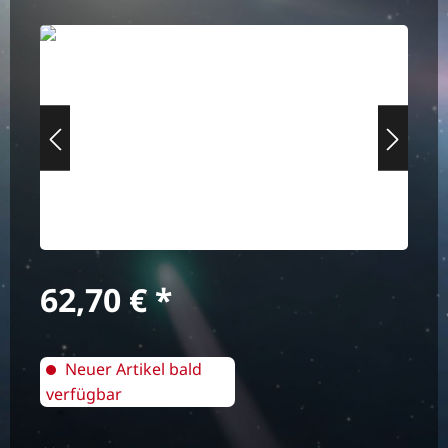
Bildergalerie überspringen
Regulärer Preis:
62,70 €
Neuer Artikel bald
verfügbar