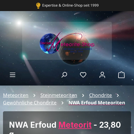
& Online-Shop seit 1999
Bekannt aus TV, Radio 
Ware
Meteoriten
Steinmeteoriten
Chondrite
Gewöhnliche Chondrite
NWA Erfoud Meteoriten
NWA Erfoud
Meteorit
- 23,80