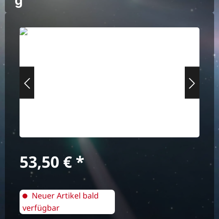
g
Bildergalerie überspringen
Regulärer Preis:
53,50 €
Neuer Artikel bald
verfügbar