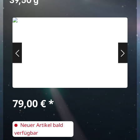
39,50 g
Bildergalerie überspringen
Regulärer Preis:
79,00 €
Neuer Artikel bald
verfügbar