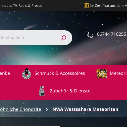
nnt aus TV, Radio & Presse
Ihr Zertifikat aus dem
06744 710255
enke
Schmuck & Accessoires
Meteori
Zubehör & Dienste
öhnliche Chondrite
NWA Westsahara Meteoriten