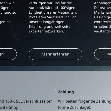
ragen wir
verbürgen wir uns für die
Anhänger 
trägen in
Authentizität und 100%igen
Deutschen
schung zu
Echtheit unserer Meteoriten.
Markenam
Profitieren Sie zusätzlich von
Design ge
en bei.
unserer langjährigen
extraterre
Erfahrung und weltweiten
erhalten S
Expertennetzwerken.
verständl
en
Mehr erfahren
M
Zahlung
nd 100% SSL verschlüsselter
Wir bieten folgende Zahlun
rite-Shop.
(ohne Zuschläge):