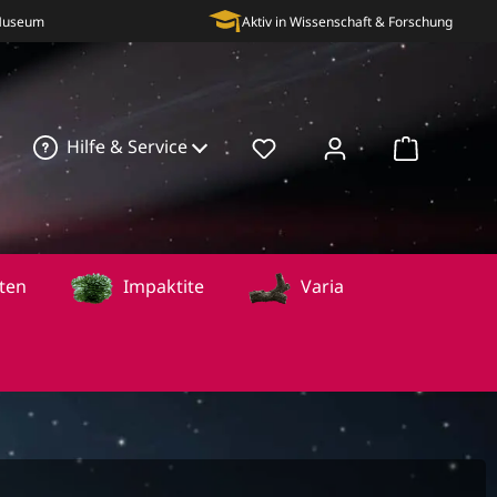
 Museum
Aktiv in Wissenschaft & Forschung
Hilfe & Service
Warenkorb
ten
Impaktite
Varia