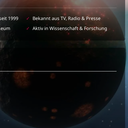
seit 1999
✓
Bekannt aus TV, Radio & Presse
seum
✓
Aktiv in Wissenschaft & Forschung