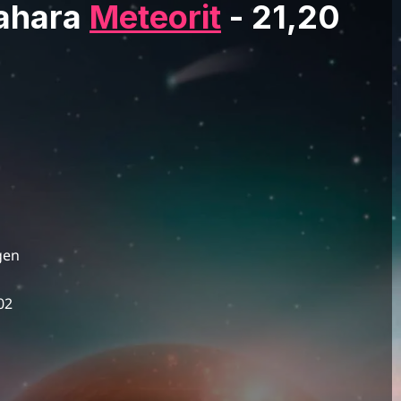
ahara
Meteorit
- 21,20
gen
02