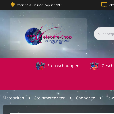
Expertise & Online-Shop seit 1999
Beka
Sternschnuppen
Gesch
Meteoriten
Steinmeteoriten
Chondrite
Gew