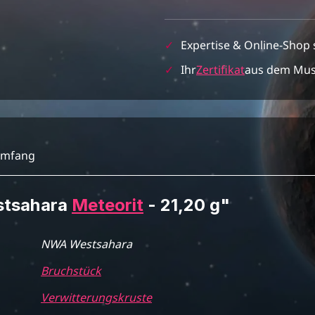
✓
Expertise & Online-Shop 
✓
Ihr
Zertifikat
aus dem Mu
umfang
stsahara
Meteorit
- 21,20 g"
NWA Westsahara
Bruchstück
Verwitterungskruste