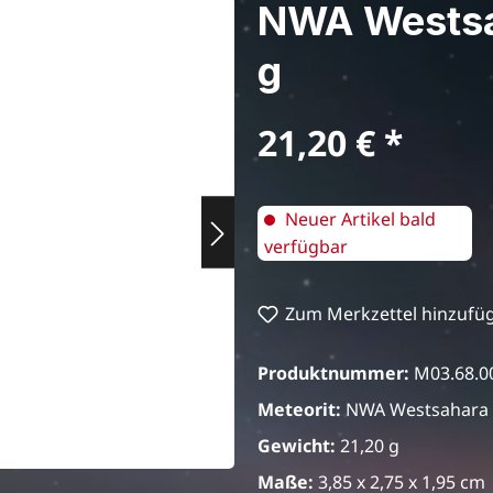
NWA Wests
g
Regulärer Preis:
21,20 €
Neuer Artikel bald
verfügbar
Zum Merkzettel hinzufü
Produktnummer:
M03.68.0
Meteorit:
NWA Westsahara
Gewicht:
21,20 g
Maße:
3,85 x 2,75 x 1,95 cm