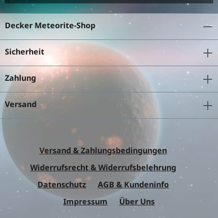
Decker Meteorite-Shop
Sicherheit
Zahlung
Versand
Versand & Zahlungsbedingungen
Widerrufsrecht & Widerrufsbelehrung
Datenschutz
AGB & Kundeninfo
Impressum
Über Uns