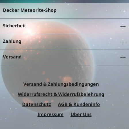
Decker Meteorite-Shop
Sicherheit
Zahlung
Versand
Versand & Zahlungsbedingungen
Widerrufsrecht & Widerrufsbelehrung
Datenschutz
AGB & Kundeninfo
Impressum
Über Uns