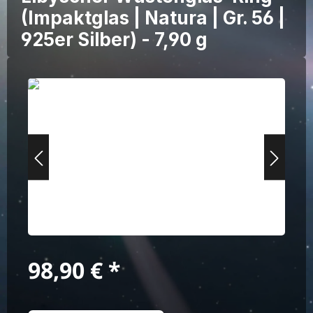
(Impaktglas | Natura | Gr. 56 |
925er Silber) - 7,90 g
Bildergalerie überspringen
Regulärer Preis:
98,90 €