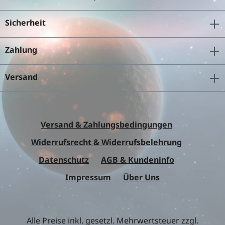
Sicherheit
Zahlung
Versand
Versand & Zahlungsbedingungen
Widerrufsrecht & Widerrufsbelehrung
Datenschutz
AGB & Kundeninfo
Impressum
Über Uns
Alle Preise inkl. gesetzl. Mehrwertsteuer zzgl.