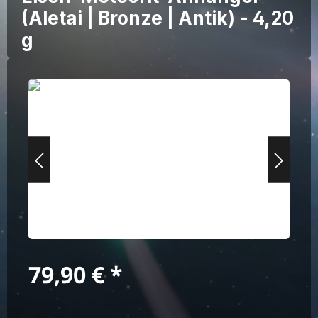
(Aletai | Bronze | Antik) - 4,20
g
Bildergalerie überspringen
Regulärer Preis:
79,90 €