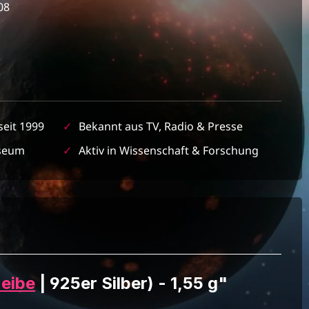
08
seit 1999
✓
Bekannt aus TV, Radio & Presse
seum
✓
Aktiv in Wissenschaft & Forschung
eibe
| 925er Silber) - 1,55 g"