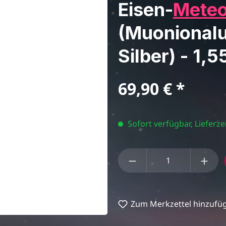
Eisen-
Meteo
(Muonionalu
Silber) - 1,5
Regulärer Preis:
69,90 €
Sofort verfügbar, Lieferzei
Produkt Anzahl: Gi
Zum Merkzettel hinzufü