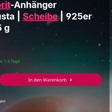
rit
-Anhänger
sta |
Scheibe
| 925er
5 g
t: 1-3 Tage
b den gewünschten Wert ein oder benut
In den Warenkorb
gen