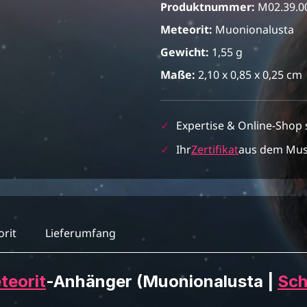
Produktnummer:
M02.39.0
Meteorit:
Muonionalusta
Gewicht:
1,55 g
Maße:
2,10 x 0,85 x 0,25 cm
✓
Expertise & Online-Shop 
✓
Ihr
Zertifikat
aus dem Mu
rit
Lieferumfang
teorit
-Anhänger (Muonionalusta |
Sch