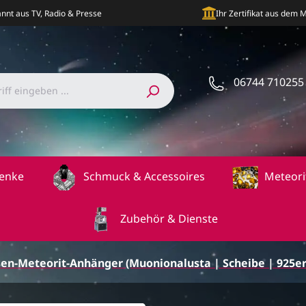
nnt aus TV, Radio & Presse
Ihr Zertifikat aus dem
06744 710255
enke
Schmuck & Accessoires
Meteori
Zubehör & Dienste
sen-Meteorit-Anhänger (Muonionalusta | Scheibe | 925er 