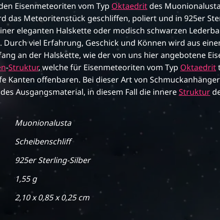
den Eisenmeteoriten vom Typ
Oktaedrit
des Muonionalusta 
d das Meteoritenstück geschliffen, poliert und in 925er Ste
iner eleganten Halskette oder modisch schwarzen Lederba
. Durch viel Erfahrung, Geschick und Können wird aus ein
ang an der Halskette, wie der von uns hier angebotene Eis
en
-
Struktur
, welche für Eisenmeteoriten vom Typ
Oktaedrit
fe Kanten offenbaren. Bei dieser Art von Schmuckanhänger
des Ausgangsmaterial, in diesem Fall die innere
Struktur
de
Muonionalusta
Scheibenschliff
925er Sterling-Silber
1,55 g
2,10 x 0,85 x 0,25 cm