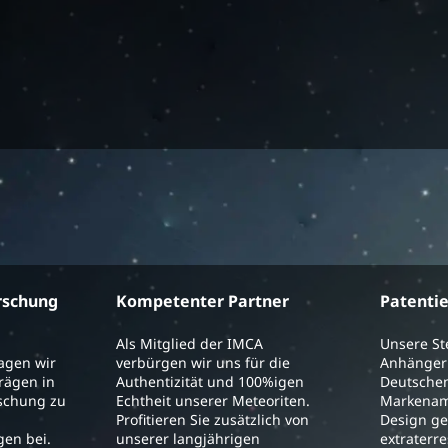
rschung
Kompetenter Partner
Patenti
Als Mitglied der IMCA
Unsere S
ragen wir
verbürgen wir uns für die
Anhänger 
trägen in
Authentizität und 100%igen
Deutschen
schung zu
Echtheit unserer Meteoriten.
Markenam
Profitieren Sie zusätzlich von
Design ge
en bei.
unserer langjährigen
extraterre