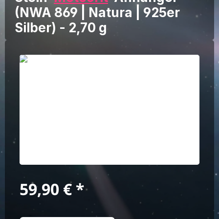
(NWA 869 | Natura | 925er
Silber) - 2,70 g
Bildergalerie überspringen
Regulärer Preis:
59,90 €