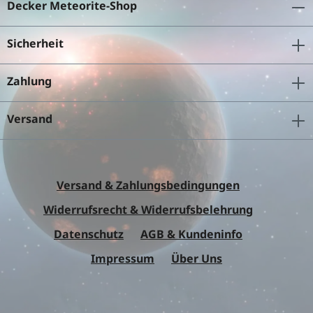
Decker Meteorite-Shop
Sicherheit
Zahlung
Versand
Versand & Zahlungsbedingungen
Widerrufsrecht & Widerrufsbelehrung
Datenschutz
AGB & Kundeninfo
Impressum
Über Uns