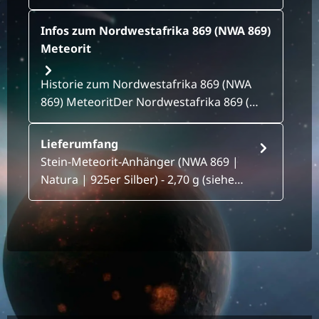
Infos zum Nordwestafrika 869 (NWA 869)
Meteorit
Historie zum Nordwestafrika 869 (NWA
869) MeteoritDer Nordwestafrika 869 (…
Lieferumfang
Stein-Meteorit-Anhänger (NWA 869 |
Natura | 925er Silber) - 2,70 g (siehe…