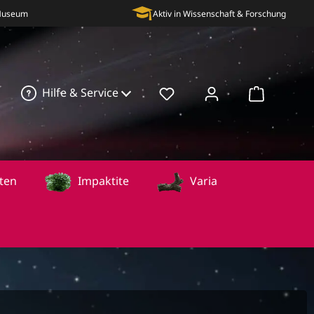
 Museum
Aktiv in Wissenschaft & Forschung
Hilfe & Service
Warenkorb
ten
Impaktite
Varia