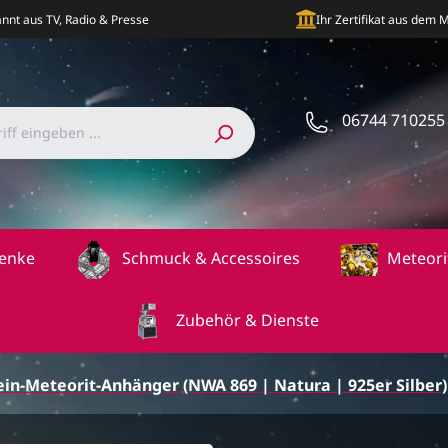
nnt aus TV, Radio & Presse
Ihr Zertifikat aus dem
06744 710255
enke
Schmuck & Accessoires
Meteori
Zubehör & Dienste
ein-Meteorit-Anhänger (NWA 869 | Natura | 925er Silber)