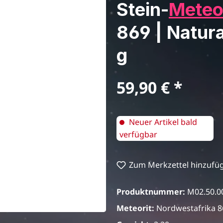
Stein-
Meteo
869 | Natura
g
Regulärer Preis:
59,90 €
Neuer Artikel bald
verfügbar
Zum Merkzettel hinzufü
Produktnummer:
M02.50.0
Meteorit:
Nordwestafrika 8