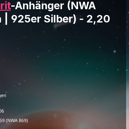
rit
-Anhänger (NWA
 | 925er Silber) - 2,20
gen
06
69 (NWA 869)