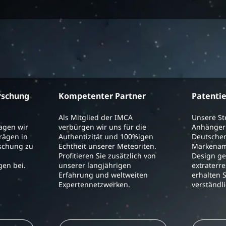
rschung
Kompetenter Partner
Patenti
Als Mitglied der IMCA
Unsere S
ragen wir
verbürgen wir uns für die
Anhänger 
trägen in
Authentizität und 100%igen
Deutschen
schung zu
Echtheit unserer Meteoriten.
Markenam
Profitieren Sie zusätzlich von
Design ge
en bei.
unserer langjährigen
extraterre
Erfahrung und weltweiten
erhalten S
Expertennetzwerken.
verständl