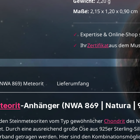
Gewicht:
2,20 g
Maße:
2,15 x 1,20 x 0,90 cm
✓
Expertise & Online-Shop 
✓
Ihr
Zertifikat
aus dem Mu
(NWA 869) Meteorit
Lieferumfang
teorit
-Anhänger (NWA 869 | Natura | 9
den Steinmeteoriten vom Typ gewöhnlicher
Chondrit
des No
t. Durch eine ausreichend große Öse aus 925er Sterling-Si
band getragen werden. Hier sind den Kombinationsmöglich