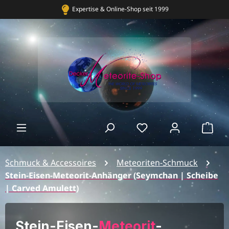
Bekannt aus TV, Radio & Presse
Ware
Schmuck & Accessoires
Meteoriten-Schmuck
Stein-Eisen-Meteorit-Anhänger (Seymchan | Scheibe
| Carved Amulett)
Stein-Eisen-
Meteorit
-