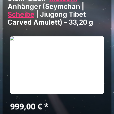
Anhänger (Seymchan |
Scheibe
| Jiugong Tibet
Carved Amulett) - 33,20 g
Bildergalerie überspringen
Regulärer Preis:
999,00 €