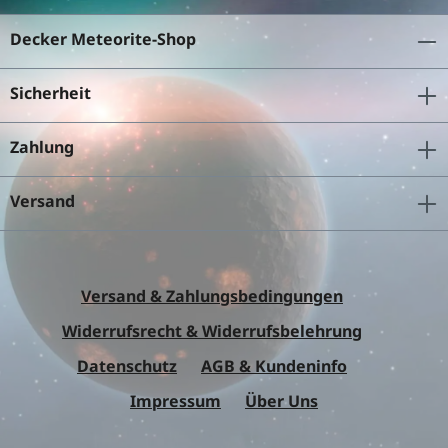
Decker Meteorite-Shop
Sicherheit
Zahlung
Versand
Versand & Zahlungsbedingungen
Widerrufsrecht & Widerrufsbelehrung
Datenschutz
AGB & Kundeninfo
Impressum
Über Uns