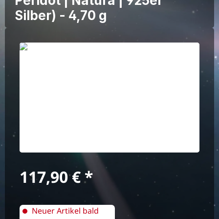
Peridot | Natura | 925er
Silber) - 4,70 g
Bildergalerie überspringen
Regulärer Preis:
117,90 €
Neuer Artikel bald