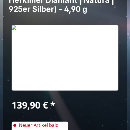
Herkimer Diamant | Natura |
925er Silber) - 4,90 g
Bildergalerie überspringen
Regulärer Preis:
139,90 €
Neuer Artikel bald