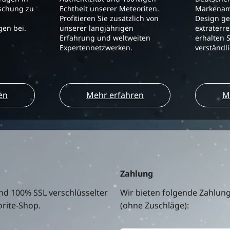
schung zu
Echtheit unserer Meteoriten.
Markenam
Profitieren Sie zusätzlich von
Design ge
en bei.
unserer langjährigen
extraterre
Erfahrung und weltweiten
erhalten S
Expertennetzwerken.
verständl
en
Mehr erfahren
M
Zahlung
nd 100% SSL verschlüsselter
Wir bieten folgende Zahlun
rite-Shop.
(ohne Zuschläge):