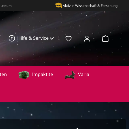
 Museum
Aktiv in Wissenschaft & Forschung
Hilfe & Service
Warenkorb
ten
Impaktite
Varia