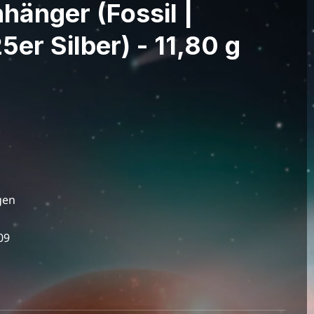
änger (Fossil |
5er Silber) - 11,80 g
gen
09