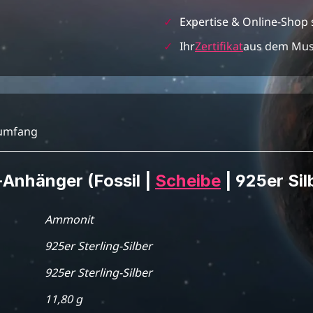
✓
Expertise & Online-Shop 
✓
Ihr
Zertifikat
aus dem Mu
rumfang
Anhänger (Fossil |
Scheibe
| 925er Sil
Ammonit
925er Sterling-Silber
925er Sterling-Silber
11,80 g