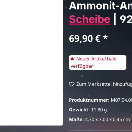
Ammonit-Anh
Scheibe
| 92
Regulärer Preis:
69,90 €
Neuer Artikel bald
verfügbar
Zum Merkzettel hinzufü
Produktnummer:
M07.04.0
Gewicht:
11,80 g
Maße:
4,70 x 3,00 x 0,45 cm