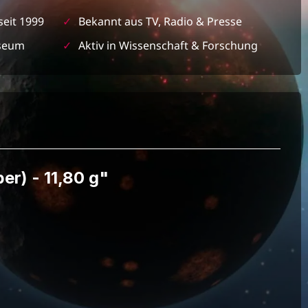
seit 1999
✓
Bekannt aus TV, Radio & Presse
seum
✓
Aktiv in Wissenschaft & Forschung
ber) - 11,80 g"