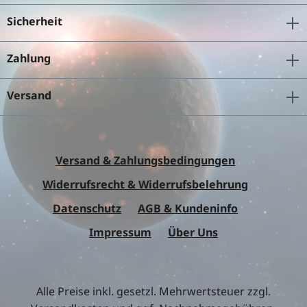
Sicherheit
Zahlung
Versand
Versand & Zahlungsbedingungen
Widerrufsrecht & Widerrufsbelehrung
Datenschutz
AGB & Kundeninfo
Impressum
Über Uns
Alle Preise inkl. gesetzl. Mehrwertsteuer zzgl.