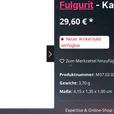
Fulgurit
- Ka
Regulärer Preis:
29,60 €
Neuer Artikel bald
verfügbar
Zum Merkzettel hinzufü
Produktnummer:
M07.02.0
Gewicht:
3,70 g
Maße:
4,15 x 1,35 x 1,00 cm
✓
Expertise & Online-Shop 