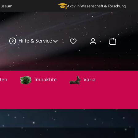
 Museum
Aktiv in Wissenschaft & Forschung
Hilfe & Service
Warenkorb
ten
Impaktite
Varia