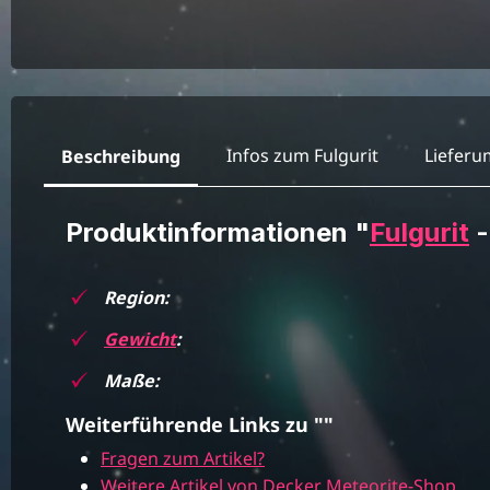
Infos zum Fulgurit
Liefer
Beschreibung
Produktinformationen "
Fulgurit
-
Region:
Gewicht
:
Maße:
Weiterführende Links zu ""
Fragen zum Artikel?
Weitere Artikel von Decker Meteorite-Shop