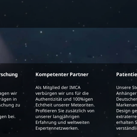
rschung
Kompetenter Partner
Patenti
Als Mitglied der IMCA
Unsere S
ragen wir
verbürgen wir uns für die
Anhänger 
trägen in
Authentizität und 100%igen
Deutschen
schung zu
Echtheit unserer Meteoriten.
Markenam
Profitieren Sie zusätzlich von
Design ge
en bei.
unserer langjährigen
extraterre
Erfahrung und weltweiten
erhalten S
Expertennetzwerken.
verständl