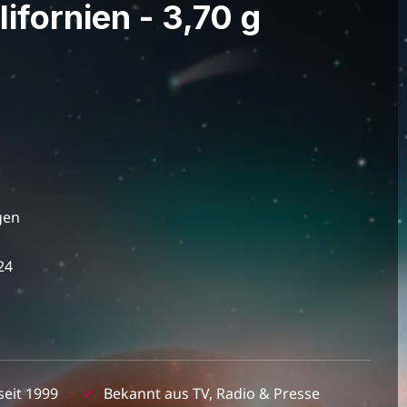
lifornien - 3,70 g
gen
24
seit 1999
✓
Bekannt aus TV, Radio & Presse