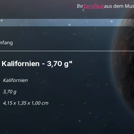
✓
Ihr
Zertifikat
aus dem Mu
umfang
 Kalifornien - 3,70 g"
Kalifornien
3,70 g
4,15 x 1,35 x 1,00 cm