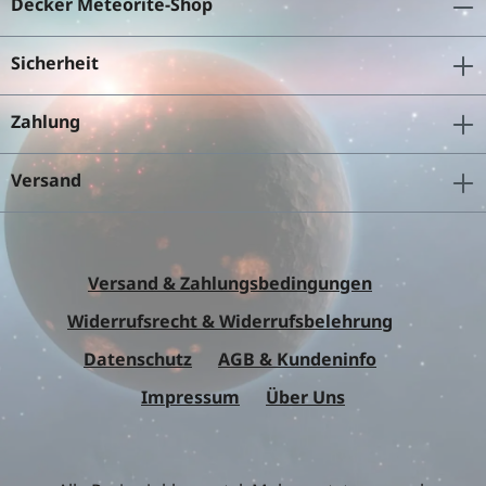
Decker Meteorite-Shop
Sicherheit
Zahlung
Versand
Versand & Zahlungsbedingungen
Widerrufsrecht & Widerrufsbelehrung
Datenschutz
AGB & Kundeninfo
Impressum
Über Uns