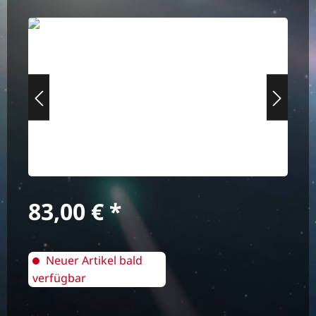
Bildergalerie überspringen
Regulärer Preis:
83,00 €
Neuer Artikel bald
verfügbar