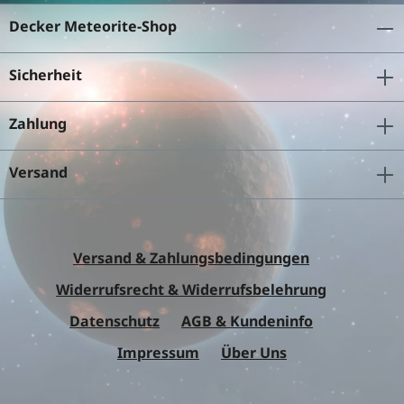
Decker Meteorite-Shop
Sicherheit
Zahlung
Versand
Versand & Zahlungsbedingungen
Widerrufsrecht & Widerrufsbelehrung
Datenschutz
AGB & Kundeninfo
Impressum
Über Uns