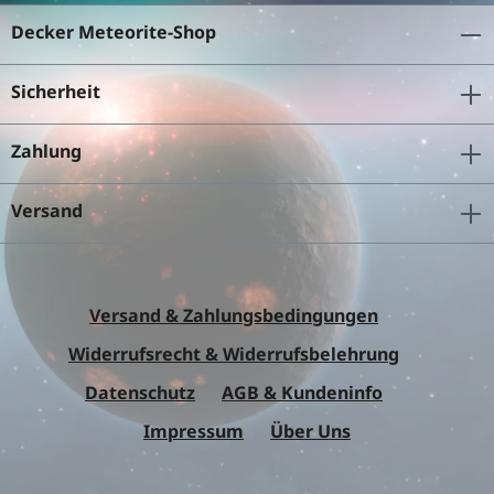
Decker Meteorite-Shop
Sicherheit
Zahlung
Versand
Versand & Zahlungsbedingungen
Widerrufsrecht & Widerrufsbelehrung
Datenschutz
AGB & Kundeninfo
Impressum
Über Uns