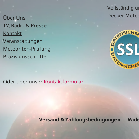
Vollständig u
Decker Meteo
Über Uns
TV, Radio & Presse
Kontakt
Veranstaltungen
Meteoriten-Prüfung
Präzisionsschnitte
Oder über unser
Kontaktformular
.
Versand & Zahlungsbedingungen
Wide