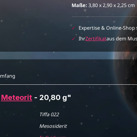
Maße:
3,80 x 2,90 x 2,25 cm
✓
Expertise & Online-Shop 
✓
Ihr
Zertifikat
aus dem Mu
umfang
2
Meteorit
- 20,80 g"
Tiffa 022
Mesosiderit