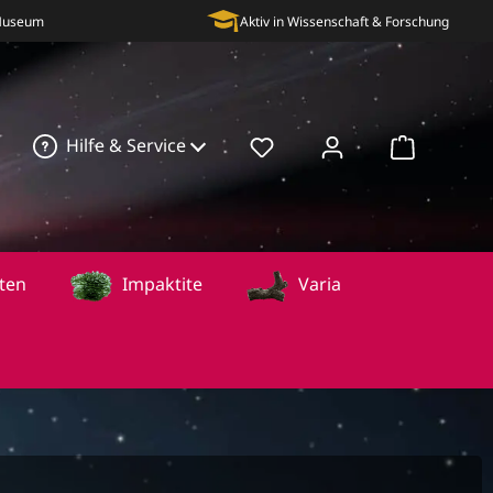
 Museum
Aktiv in Wissenschaft & Forschung
Hilfe & Service
Warenkorb
ten
Impaktite
Varia