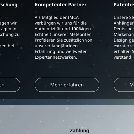
rschung
Kompetenter Partner
Patenti
Als Mitglied der IMCA
Unsere S
ragen wir
verbürgen wir uns für die
Anhänger 
trägen in
Authentizität und 100%igen
Deutschen
schung zu
Echtheit unserer Meteoriten.
Markenam
Profitieren Sie zusätzlich von
Design ge
en bei.
unserer langjährigen
extraterre
Erfahrung und weltweiten
erhalten S
Expertennetzwerken.
verständl
en
Mehr erfahren
M
Zahlung