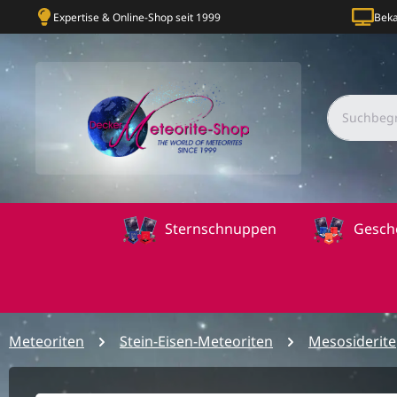
Expertise & Online-Shop seit 1999
Beka
Sternschnuppen
Gesch
Meteoriten
Stein-Eisen-Meteoriten
Mesosiderite