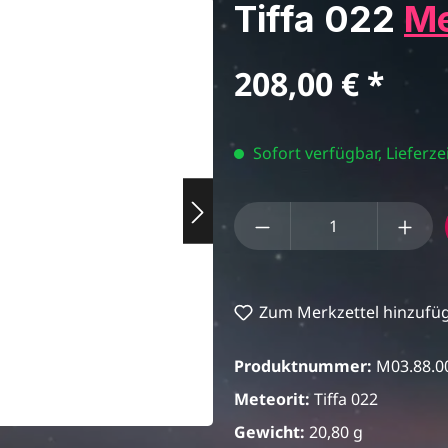
Tiffa 022
Me
Regulärer Preis:
208,00 €
Sofort verfügbar, Lieferzei
Produkt Anzahl: Gi
Zum Merkzettel hinzufü
Produktnummer:
M03.88.0
Meteorit:
Tiffa 022
Gewicht:
20,80 g