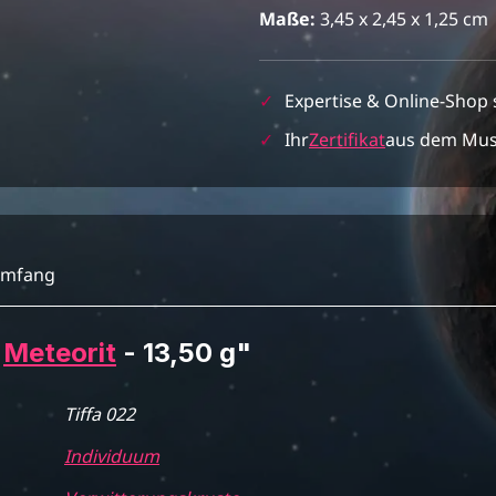
Maße:
3,45 x 2,45 x 1,25 cm
✓
Expertise & Online-Shop 
✓
Ihr
Zertifikat
aus dem Mu
umfang
2
Meteorit
- 13,50 g"
Tiffa 022
Individuum