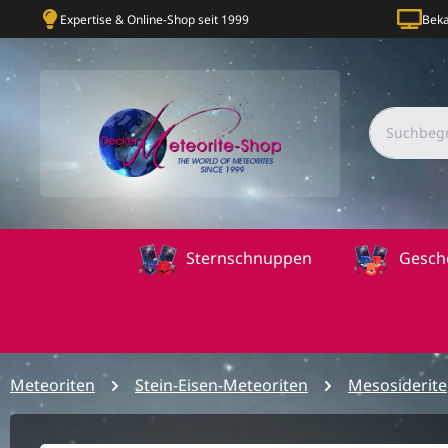
Expertise & Online-Shop seit 1999
Beka
Sternschnuppen
Gesch
Meteoriten
Stein-Eisen-Meteoriten
Mesosiderite