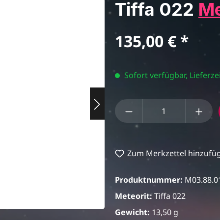
Tiffa 022
Me
Regulärer Preis:
135,00 €
Sofort verfügbar, Lieferzei
Produkt Anzahl: Gi
Zum Merkzettel hinzufü
Produktnummer:
M03.88.0
Meteorit:
Tiffa 022
Gewicht:
13,50 g