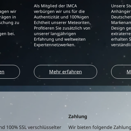
Als Mitglied der IMCA
Unsere S
ragen wir
verbürgen wir uns für die
Anhänger 
trägen in
Authentizität und 100%igen
Deutschen
schung zu
Echtheit unserer Meteoriten.
Markenam
Profitieren Sie zusätzlich von
Design ge
en bei.
unserer langjährigen
extraterre
Erfahrung und weltweiten
erhalten S
Expertennetzwerken.
verständl
en
Mehr erfahren
M
Zahlung
nd 100% SSL verschlüsselter
Wir bieten folgende Zahlun