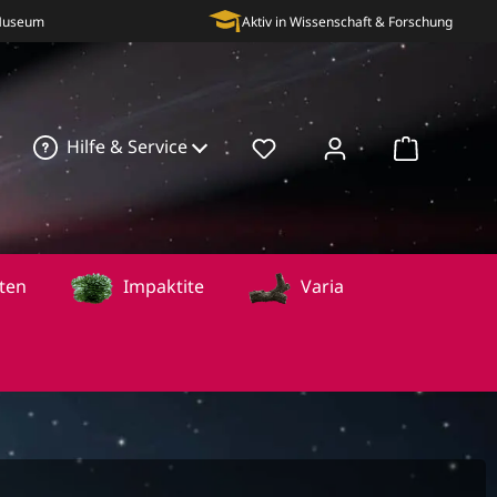
 Museum
Aktiv in Wissenschaft & Forschung
Hilfe & Service
Warenkorb
ten
Impaktite
Varia