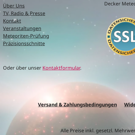
Decker Meteo
Über Uns
TV, Radio & Presse
Kontakt
Veranstaltungen
Meteoriten-Prüfung
Präzisionsschnitte
Oder über unser
Kontaktformular
.
Versand & Zahlungsbedingungen
Wide
Alle Preise inkl. gesetzl. Mehrwe