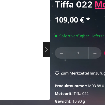
Tiffa 022
Me
Regulärer Preis:
109,00 €
Sofort verfügbar, Lieferzei
Produkt Anzahl: Gi
Zum Merkzettel hinzufü
Produktnummer:
M03.88.0
Meteorit:
Tiffa 022
Gewicht:
10,90 g