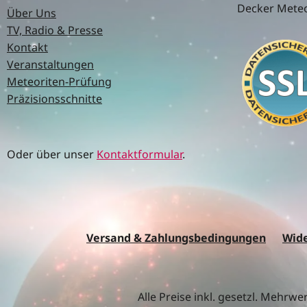
Decker Meteo
Über Uns
TV, Radio & Presse
Kontakt
Veranstaltungen
Meteoriten-Prüfung
Präzisionsschnitte
Oder über unser
Kontaktformular
.
Versand & Zahlungsbedingungen
Wide
Alle Preise inkl. gesetzl. Mehrwe