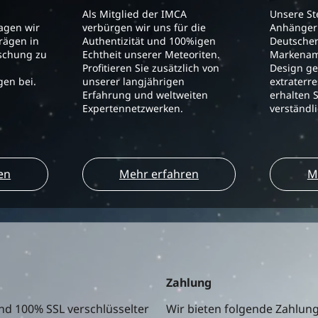
Als Mitglied der IMCA
Unsere S
ragen wir
verbürgen wir uns für die
Anhänger 
trägen in
Authentizität und 100%igen
Deutschen
schung zu
Echtheit unserer Meteoriten.
Markenam
Profitieren Sie zusätzlich von
Design ge
en bei.
unserer langjährigen
extraterre
Erfahrung und weltweiten
erhalten S
Expertennetzwerken.
verständl
en
Mehr erfahren
M
Zahlung
nd 100% SSL verschlüsselter
Wir bieten folgende Zahlun