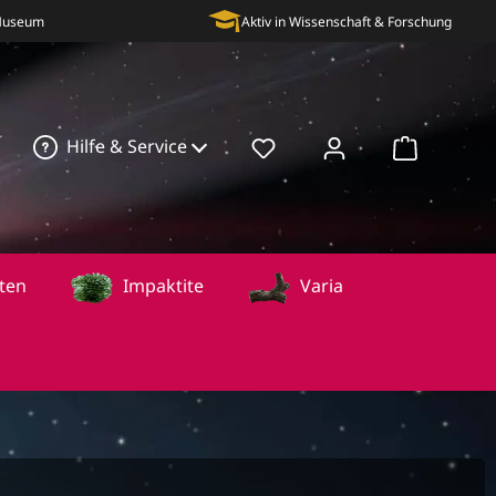
 Museum
Aktiv in Wissenschaft & Forschung
Hilfe & Service
Warenkorb
ten
Impaktite
Varia