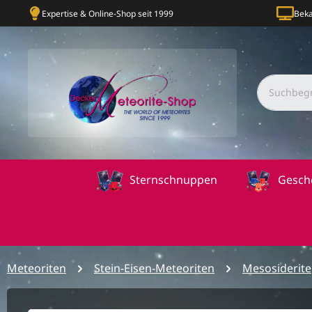
Expertise & Online-Shop seit 1999
Beka
Sternschnuppen
Gesch
Meteoriten
Stein-Eisen-Meteoriten
Mesosiderite