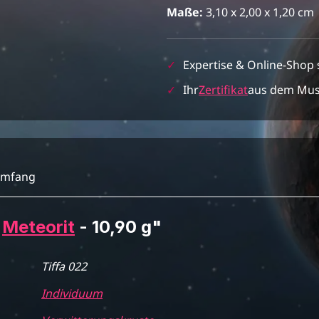
Maße:
3,10 x 2,00 x 1,20 cm
✓
Expertise & Online-Shop 
✓
Ihr
Zertifikat
aus dem Mu
umfang
2
Meteorit
- 10,90 g"
Tiffa 022
Individuum