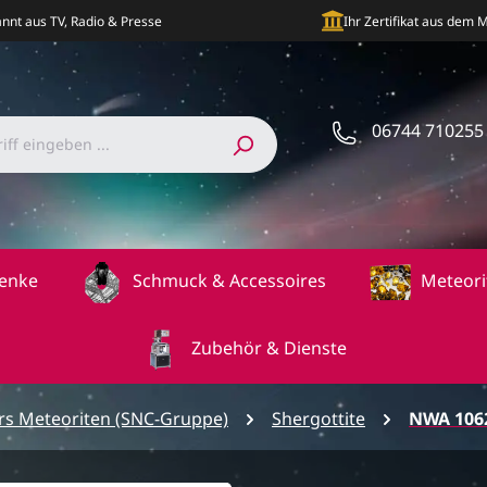
nnt aus TV, Radio & Presse
Ihr Zertifikat aus dem
06744 710255
enke
Schmuck & Accessoires
Meteori
Zubehör & Dienste
s Meteoriten (SNC-Gruppe)
Shergottite
NWA 106