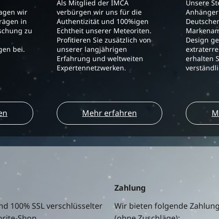
Als Mitglied der IMCA
Unsere S
ragen wir
verbürgen wir uns für die
Anhänger 
trägen in
Authentizität und 100%igen
Deutschen
schung zu
Echtheit unserer Meteoriten.
Markenam
Profitieren Sie zusätzlich von
Design ge
en bei.
unserer langjährigen
extraterre
Erfahrung und weltweiten
erhalten S
Expertennetzwerken.
verständl
en
Mehr erfahren
M
Zahlung
nd 100% SSL verschlüsselter
Wir bieten folgende Zahlun
rite-Shop.
(ohne Zuschläge):