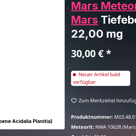
Mars Meteor
Mars
Tiefebe
22,00 mg
Regulärer Preis:
30,00 €
Neuer Artikel bald
verfügbar
Zum Merkzettel hinzufü
Produktnummer:
M03.48.0
ne Acidalia Planitia)
Meteorit:
NWA 10628 (Mars 