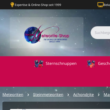
Expertise & Online-Shop seit 1999
Beka
Sternschnuppen
Gesch
Meteoriten
Steinmeteoriten
Achondrite
Mar