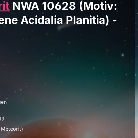
it
NWA 10628 (Motiv:
ne Acidalia Planitia) -
gen
19
Meteorit)