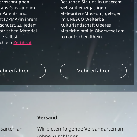
ternschnuppen-
Besuchen Sie uns in unserem
aus Glas sind im
weltweit einzigartigen
 Patent- und
Meteoriten-Museum, gelegen
t (DPMA) in ihrem
im UNESCO Welterbe
schützt. Zu jedem
Kulturlandschaft Oberes
strischen Material
Mittelrheintal in Oberwesel am
ie selbst-
romantischen Rhein.
ich ein
Zertifikat
.
ehr erfahren
Mehr erfahren
Versand
gsarten an
Wir bieten folgende Versandarten an
(ohne Zuschläge):