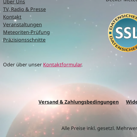
Über Uns
TV, Radio & Presse
Kontakt
Veranstaltungen
Meteoriten-Prüfung
Präzisionsschnitte
Oder über unser
Kontaktformular
.
Versand & Zahlungsbedingungen
Wide
Alle Preise inkl. gesetzl. Mehrwe