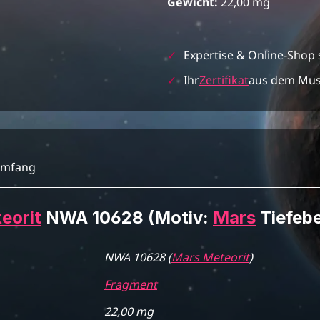
Gewicht:
22,00 mg
✓
Expertise & Online-Shop 
✓
Ihr
Zertifikat
aus dem Mu
umfang
eorit
NWA 10628 (Motiv:
Mars
Tiefebe
NWA 10628 (
Mars Meteorit
)
Fragment
22,00 mg