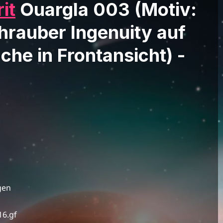
it
Ouargla 003 (Motiv:
rauber Ingenuity auf
he in Frontansicht) -
gen
16.gf