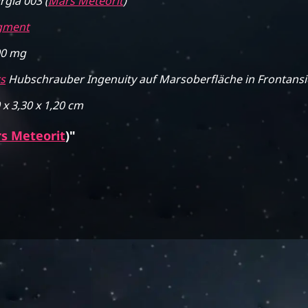
rgla 003 (
Mars Meteorit
)
gment
00 mg
s
Hubschrauber Ingenuity auf Marsoberfläche in Frontansi
 x 3,30 x 1,20 cm
s Meteorit
)"