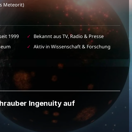
s Meteorit)
seit 1999
✓
Bekannt aus TV, Radio & Presse
seum
✓
Aktiv in Wissenschaft & Forschung
rauber Ingenuity auf