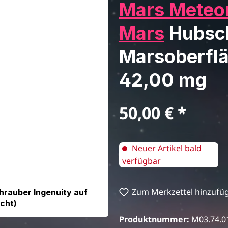
Mars Meteor
Mars
Hubsch
Marsoberfläc
42,00 mg
Regulärer Preis:
50,00 €
Neuer Artikel bald
verfügbar
Zum Merkzettel hinzufü
rauber Ingenuity auf
cht)
Produktnummer:
M03.74.0