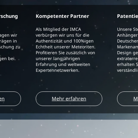
rschung
Kompetenter Partner
Patenti
Als Mitglied der IMCA
Unsere S
ragen wir
verbürgen wir uns für die
Anhänger 
trägen in
Authentizität und 100%igen
Deutschen
schung zu
Echtheit unserer Meteoriten.
Markenam
Profitieren Sie zusätzlich von
Design ge
en bei.
unserer langjährigen
extraterre
Erfahrung und weltweiten
erhalten S
Expertennetzwerken.
verständl
en
Mehr erfahren
M