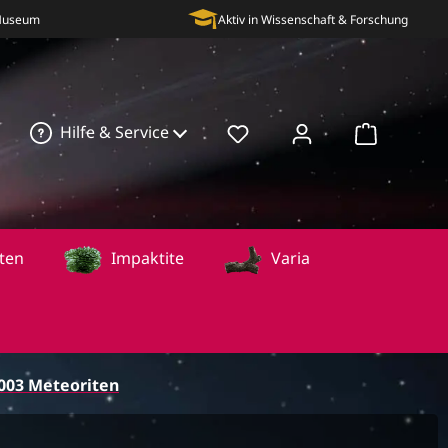
 Museum
Aktiv in Wissenschaft & Forschung
Hilfe & Service
Warenkorb
ten
Impaktite
Varia
003 Meteoriten