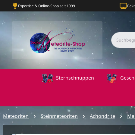
Expertise & Online-Shop seit 1999
Beka
Sternschnuppen
Gesch
Meteoriten
Steinmeteoriten
Achondrite
Mar