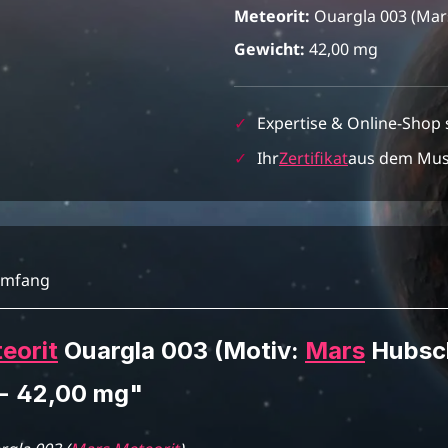
Meteorit:
Ouargla 003 (Mar
Gewicht:
42,00 mg
✓
Expertise & Online-Shop 
✓
Ihr
Zertifikat
aus dem Mu
umfang
eorit
Ouargla 003 (Motiv:
Mars
Hubsch
 - 42,00 mg"