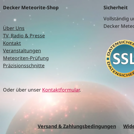
Decker Meteorite-Shop
Sicherheit
Vollständig u
Decker Meteo
Über Uns
TV, Radio & Presse
Kontakt
Veranstaltungen
Meteoriten-Prüfung
Präzisionsschnitte
Oder über unser
Kontaktformular
.
Versand & Zahlungsbedingungen
Wide