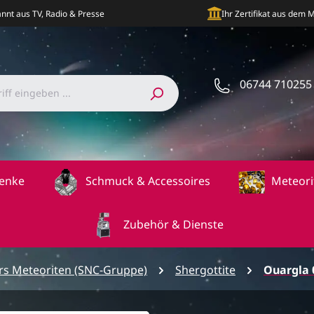
nnt aus TV, Radio & Presse
Ihr Zertifikat aus dem
06744 710255
enke
Schmuck & Accessoires
Meteori
Zubehör & Dienste
s Meteoriten (SNC-Gruppe)
Shergottite
Ouargla 