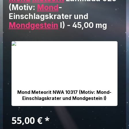
(Motiv:
Mond
-
Einschlagskrater und
Mondgestein
I) - 45,00 mg
Bildergalerie überspringen
Mond Meteorit NWA 10317 (Motiv: Mond-
Einschlagskrater und Mondgestein I)
Regulärer Preis:
55,00 €