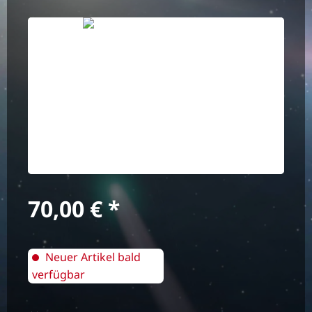
Bildergalerie überspringen
Regulärer Preis:
70,00 €
Neuer Artikel bald
verfügbar