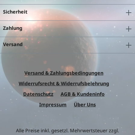
Sicherheit
Zahlung
Versand
Versand & Zahlungsbedingungen
Widerrufsrecht & Widerrufsbelehrung
Datenschutz
AGB & Kundeninfo
Impressum
Über Uns
Alle Preise inkl. gesetzl. Mehrwertsteuer zzgl.