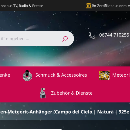
nnt aus TV, Radio & Presse
Ihr Zertifikat aus dem
06744 710255
enke
Schmuck & Accessoires
Meteori
Zubehör & Dienste
sen-Meteorit-Anhänger (Campo del Cielo | Natura | 925er