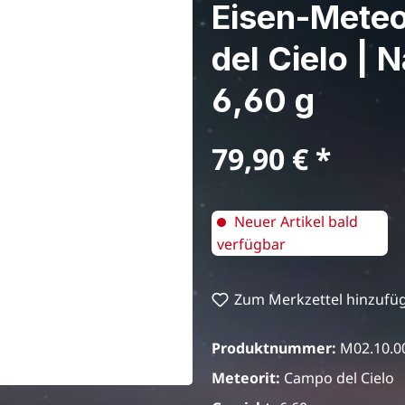
Eisen-Mete
del Cielo | N
6,60 g
Regulärer Preis:
79,90 €
Neuer Artikel bald
verfügbar
Zum Merkzettel hinzufü
Produktnummer:
M02.10.0
Meteorit:
Campo del Cielo