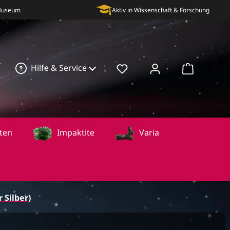
 Museum
Aktiv in Wissenschaft & Forschung
Hilfe & Service
Warenkorb
ten
Impaktite
Varia
 Silber)