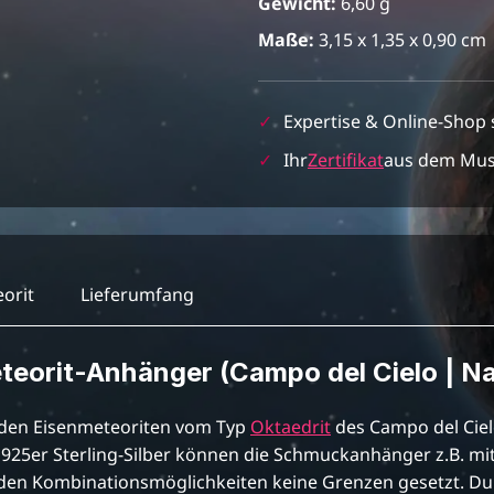
Gewicht:
6,60 g
Maße:
3,15 x 1,35 x 0,90 cm
✓
Expertise & Online-Shop 
✓
Ihr
Zertifikat
aus dem Mu
orit
Lieferumfang
orit-Anhänger (Campo del Cielo | Natu
den Eisenmeteoriten vom Typ
Oktaedrit
des Campo del Cielo
925er Sterling-Silber können die Schmuckanhänger z.B. mit
den Kombinationsmöglichkeiten keine Grenzen gesetzt. Dur