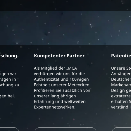
rschung
Kompetenter Partner
Patenti
Als Mitglied der IMCA
Unsere S
ragen wir
verbürgen wir uns für die
Anhänger 
trägen in
Authentizität und 100%igen
Deutschen
schung zu
Echtheit unserer Meteoriten.
Markenam
Profitieren Sie zusätzlich von
Design ge
en bei.
unserer langjährigen
extraterre
Erfahrung und weltweiten
erhalten S
Expertennetzwerken.
verständl