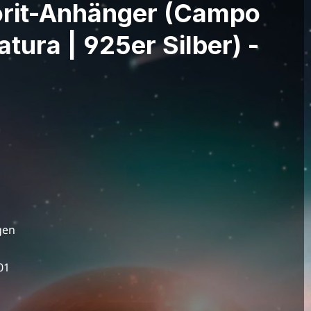
orit-Anhänger (Campo
atura | 925er Silber) -
gen
01