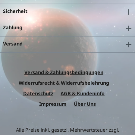
Sicherheit
Zahlung
Versand
Versand & Zahlungsbedingungen
Widerrufsrecht & Widerrufsbelehrung
Datenschutz
AGB & Kundeninfo
Impressum
Über Uns
Alle Preise inkl. gesetzl. Mehrwertsteuer zzgl.