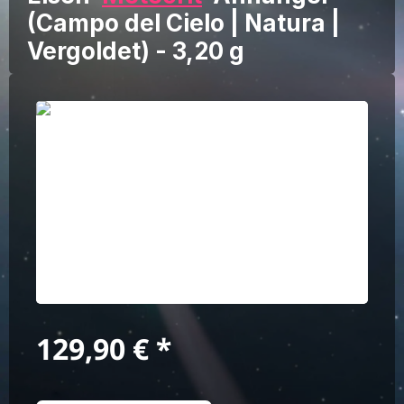
(Campo del Cielo | Natura |
Vergoldet) - 3,20 g
Bildergalerie überspringen
Regulärer Preis:
129,90 €