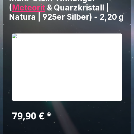
(
Meteorit
& Quarzkristall |
Natura | 925er Silber) - 2,20 g
Bildergalerie überspringen
Regulärer Preis:
79,90 €