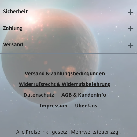
Sicherheit
Zahlung
Versand
Versand & Zahlungsbedingungen
Widerrufsrecht & Widerrufsbelehrung
Datenschutz
AGB & Kundeninfo
Impressum
Über Uns
Alle Preise inkl. gesetzl. Mehrwertsteuer zzgl.