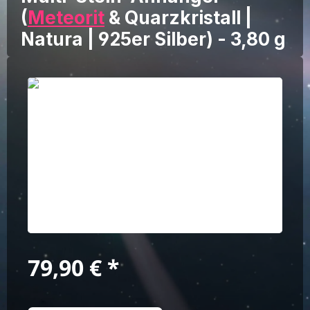
(
Meteorit
& Quarzkristall |
Natura | 925er Silber) - 3,80 g
Bildergalerie überspringen
Regulärer Preis:
79,90 €