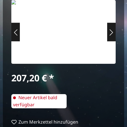
Bildergalerie überspringen
Regulärer Preis:
207,20 €
Neuer Artikel bald
verfügbar
Zum Merkzettel hinzufügen