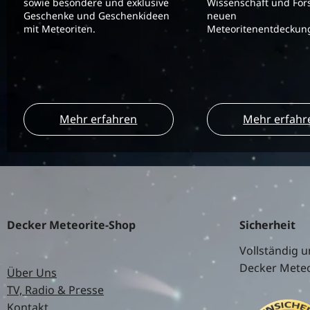
sowie besondere und exklusive
Wissenschaft und For
Geschenke und Geschenkideen
neuen
mit Meteoriten.
Meteoritenentdeckung
Mehr erfahren
Mehr erfahr
Decker Meteorite-Shop
Sicherheit
Vollständig u
Decker Meteo
Über Uns
TV, Radio & Presse
Kontakt