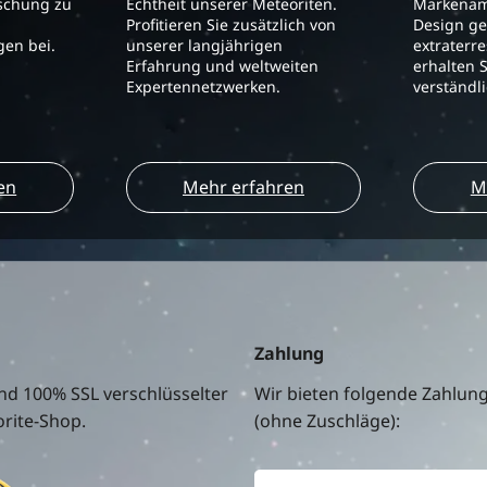
schung zu
Echtheit unserer Meteoriten.
Markenam
Profitieren Sie zusätzlich von
Design ge
en bei.
unserer langjährigen
extraterre
Erfahrung und weltweiten
erhalten S
Expertennetzwerken.
verständl
en
Mehr erfahren
M
Zahlung
nd 100% SSL verschlüsselter
Wir bieten folgende Zahlun
rite-Shop.
(ohne Zuschläge):