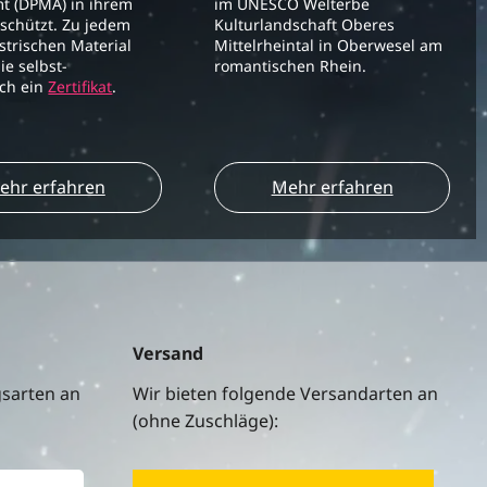
t (DPMA) in ihrem
im UNESCO Welterbe
schützt. Zu jedem
Kulturlandschaft Oberes
strischen Material
Mittelrheintal in Oberwesel am
ie selbst-
romantischen Rhein.
ich ein
Zertifikat
.
ehr erfahren
Mehr erfahren
Versand
gsarten an
Wir bieten folgende Versandarten an
(ohne Zuschläge):