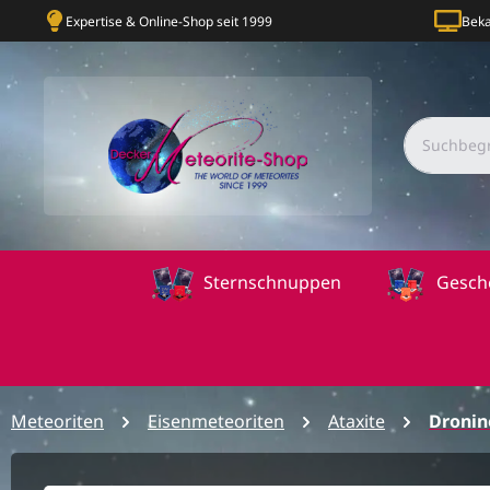
Expertise & Online-Shop seit 1999
Beka
Sternschnuppen
Gesch
Meteoriten
Eisenmeteoriten
Ataxite
Dronin