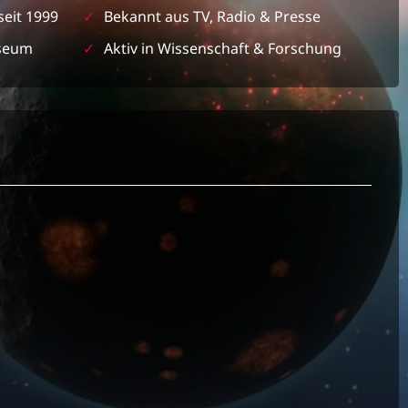
seit 1999
✓
Bekannt aus TV, Radio & Presse
seum
✓
Aktiv in Wissenschaft & Forschung