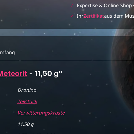
✓
Expertise & Online-Shop 
✓
Ihr
Zertifikat
aus dem Mu
umfang
Meteorit
- 11,50 g"
Dronino
Teilstück
Verwitterungskruste
11,50 g