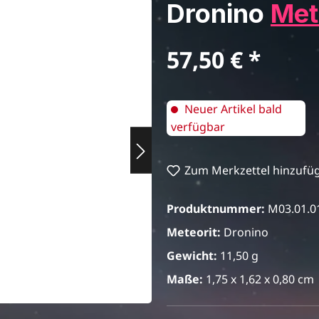
Dronino
Met
Regulärer Preis:
57,50 €
Neuer Artikel bald
verfügbar
Zum Merkzettel hinzufü
Produktnummer:
M03.01.0
Meteorit:
Dronino
Gewicht:
11,50 g
Maße:
1,75 x 1,62 x 0,80 cm