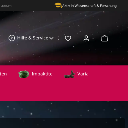
 Museum
Aktiv in Wissenschaft & Forschung
Hilfe & Service
Warenkorb
ten
Impaktite
Varia