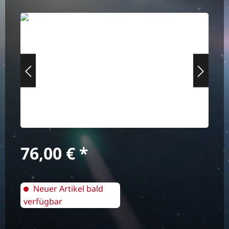
Bildergalerie überspringen
Regulärer Preis:
76,00 €
Neuer Artikel bald
verfügbar