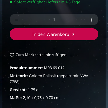
Sofort verfügbar, Lieferzeit: 1-3 Tage
Produkt Anzahl: Gib den gewünschten We
In den Warenkorb
Zum Merkzettel hinzufügen
Produktnummer:
M03.69.012
Meteorit:
Golden Pallasit (gepairt mit NWA
7788)
Gewicht:
1,75 g
Maße:
2,10 x 0,75 x 0,70 cm